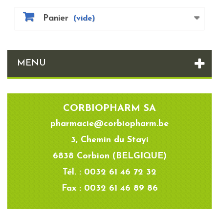
Panier
(vide)
MENU
CORBIOPHARM SA
pharmacie@corbiopharm.be
3, Chemin du Stayi
6838 Corbion (BELGIQUE)
Tél. : 0032 61 46 72 32
Fax : 0032 61 46 89 86