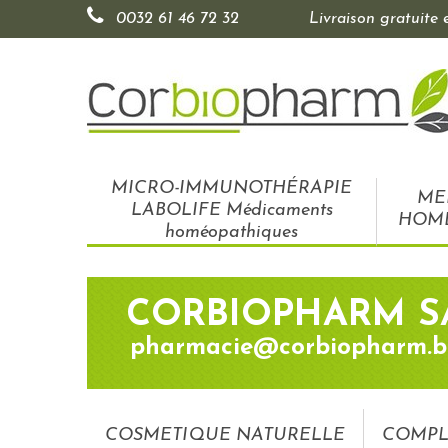
0032 61 46 72 32
Livraison gratuite
MICRO-IMMUNOTHÉRAPIE
ME
LABOLIFE Médicaments
HOM
homéopathiques
CORBIOPHARM S
pharmacie@corbiopharm.b
COSMETIQUE NATURELLE
COMPL