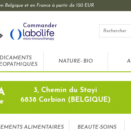
 en Belgique et en France à partir de 150 EUR
Commander
DICAMENTS
NATURE- BIO
A
EOPATHIQUES
3, Chemin du Stayi
A
6838 Corbion (BELGIQUE)
e
EMENTS ALIMENTAIRES
BEAUTE-SOINS