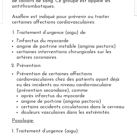
de caillots de sang. Ce groupe est appelé les
antithrombotiques.
Asaflow est indiqué pour prévenir ou traiter
certaines affections cardiovasculaires:
Traitement d’urgence (aigu) de:
l'infarctus du myocarde
angine de poitrine instable (angina pectoris)
certaines interventions chirurgicales sur les
artères coronaires.
Prévention:
Prévention de certaines affections
cardiovasculaires chez des patients ayant déjà
eu des incidents au niveau cardiovasculaire
(prévention secondaire), comme:
après infarctus du myocarde
angine de poitrine (angina pectoris)
certains accidents circulatoires dans le cerveau
douleurs vasculaires dans les extrémités.
Posologie:
1. Traitement d’urgence (aigu):