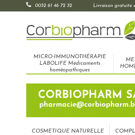
0032 61 46 72 32
Livraison gratuite
MICRO-IMMUNOTHÉRAPIE
ME
LABOLIFE Médicaments
HOM
homéopathiques
CORBIOPHARM S
pharmacie@corbiopharm.b
COSMETIQUE NATURELLE
COMPL