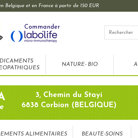
 en Belgique et en France à partir de 150 EUR
Commander
DICAMENTS
NATURE- BIO
A
EOPATHIQUES
3, Chemin du Stayi
A
6838 Corbion (BELGIQUE)
e
EMENTS ALIMENTAIRES
BEAUTE-SOINS