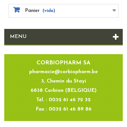
Panier
(vide)
MENU
CORBIOPHARM SA
pharmacie@corbiopharm.be
3, Chemin du Stayi
6838 Corbion (BELGIQUE)
Tél. : 0032 61 46 72 32
Fax : 0032 61 46 89 86