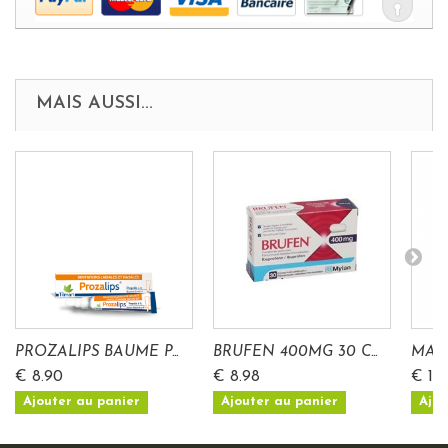
MAIS AUSSI...
PROZALIPS BAUME P...
BRUFEN 400MG 30 C...
MAGN
€ 8.90
€ 8.98
€ 13.
Ajouter au panier
Ajouter au panier
Ajou