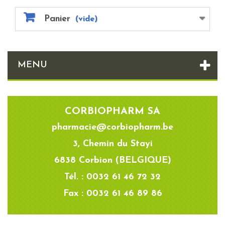
Panier
(vide)
MENU
CORBIOPHARM SA
pharmacie@corbiopharm.be
3, Chemin du Stayi
6838 Corbion (BELGIQUE)
Tél. : 0032 61 46 72 32
Fax : 0032 61 46 89 86