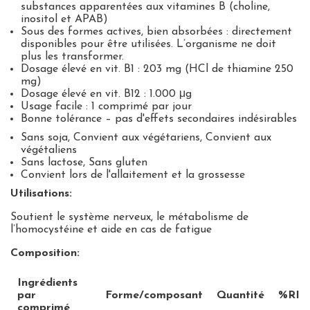
substances apparentées aux vitamines B (choline,
inositol et APAB)
Sous des formes actives, bien absorbées : directement
disponibles pour être utilisées. L’organisme ne doit
plus les transformer.
Dosage élevé en vit. B1 : 203 mg (HCl de thiamine 250
mg)
Dosage élevé en vit. B12 : 1.000 μg
Usage facile : 1 comprimé par jour
Bonne tolérance – pas d'effets secondaires indésirables
Sans soja, Convient aux végétariens, Convient aux
végétaliens
Sans lactose, Sans gluten
Convient lors de l'allaitement et la grossesse
Utilisations:
Soutient le système nerveux, le métabolisme de
l’homocystéine et aide en cas de fatigue
Composition:
Ingrédients
par
Forme/composant
Quantité
%RI
comprimé