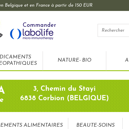
 en Belgique et en France à partir de 150 EUR
Commander
DICAMENTS
NATURE- BIO
A
EOPATHIQUES
3, Chemin du Stayi
A
6838 Corbion (BELGIQUE)
e
EMENTS ALIMENTAIRES
BEAUTE-SOINS