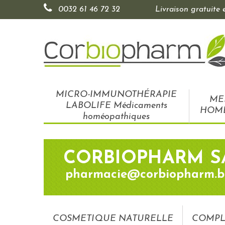
0032 61 46 72 32
Livraison gratuite
MICRO-IMMUNOTHÉRAPIE
ME
LABOLIFE Médicaments
HOM
homéopathiques
CORBIOPHARM S
pharmacie@corbiopharm.b
COSMETIQUE NATURELLE
COMPL