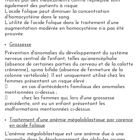
traités par des médicaments contre l’épilepsie sont
également des patients à risque.
L’acide folique peut diminuer la concentration
d’homocystéine dans le sang.
L’utilité de l’acide folique dans le traitement d’une
augmentation modérée en homocystéine n’a pas été
prouvée.
Grossesse
Prévention d'anomalies du développement du système
nerveux central de l'enfant, telles qu’anencéphalie
(absence de certaines parties du cerveau et de la calotte
crânienne), spina bifida (absence de fermeture de la
colonne vertébrale). Il est uniquement utilisé chez les
femmes présentant un risque élevé :

en cas d’antécédents familiaux des anomalies
mentionnées ci-dessus ;

chez les femmes qui, lors d'une grossesse
précédente, ont eu un enfant présentant les
malformations mentionnées ci-dessus.
Traitement d'une anémie mégaloblastique par carence
en acide folique
L'anémie mégaloblastique est une anémie due à une
anomalie dans le développement des globules rouges.