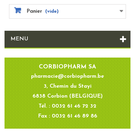
Panier
(vide)
MENU
CORBIOPHARM SA
pharmacie@corbiopharm.be
3, Chemin du Stayi
6838 Corbion (BELGIQUE)
Tél. : 0032 61 46 72 32
Fax : 0032 61 46 89 86