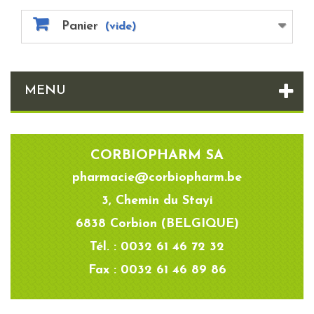
Panier
(vide)
MENU
CORBIOPHARM SA
pharmacie@corbiopharm.be
3, Chemin du Stayi
6838 Corbion (BELGIQUE)
Tél. : 0032 61 46 72 32
Fax : 0032 61 46 89 86