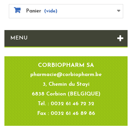
Panier
(vide)
MENU
CORBIOPHARM SA
pharmacie@corbiopharm.be
3, Chemin du Stayi
6838 Corbion (BELGIQUE)
Tél. : 0032 61 46 72 32
Fax : 0032 61 46 89 86