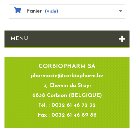
Panier
(vide)
MENU
CORBIOPHARM SA
pharmacie@corbiopharm.be
3, Chemin du Stayi
6838 Corbion (BELGIQUE)
Tél. : 0032 61 46 72 32
Fax : 0032 61 46 89 86