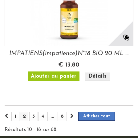
IMPATIENS(impatience)N°18 BIO 20 ML FLEURS...
€ 13.80
Ajouter au panier
Détails
1
2
3
4
...
8
Afficher tout
Résultats 10 - 18 sur 68.