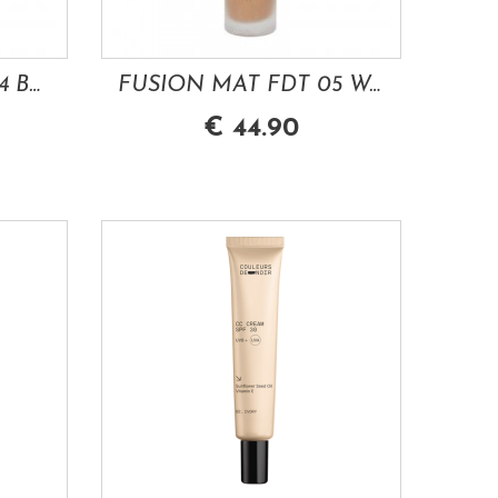
FUSION MAT FDT 04 BEIGE DORE 30 ML LES...
FUSION MAT FDT 05 WARM DORE 30 ML LES...
€ 44.90