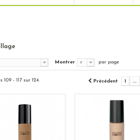
llage
Montrer
par page
9
 109 - 117 sur 124.
Précédent
1
...