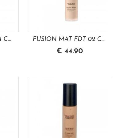
FUSION MAT FDT 01 COOL ROSE 30 ML LES...
FUSION MAT FDT 02 COOL NEUTRAL 30 ML LES...
€ 44.90