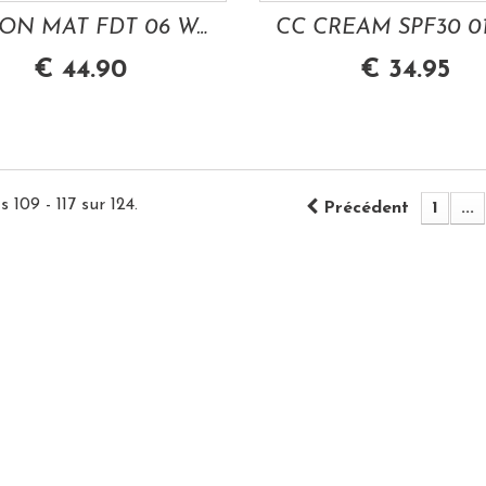
FUSION MAT FDT 06 WARM ROSE 30 ML LES...
€ 44.90
€ 34.95
 109 - 117 sur 124.
Précédent
1
...