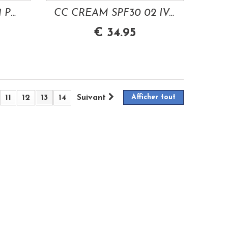
CC CREAM SPF30 01 PORCELAIN 30ML LES...
CC CREAM SPF30 02 IVORY 30 ML LES COULEURS...
€ 34.95
11
12
13
14
Suivant
Afficher tout