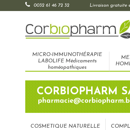
0032 61 46 72 32
Livraison gratuite
MICRO-IMMUNOTHÉRAPIE
ME
LABOLIFE Médicaments
HOM
homéopathiques
CORBIOPHARM S
pharmacie@corbiopharm.b
COSMETIQUE NATURELLE
COMPL