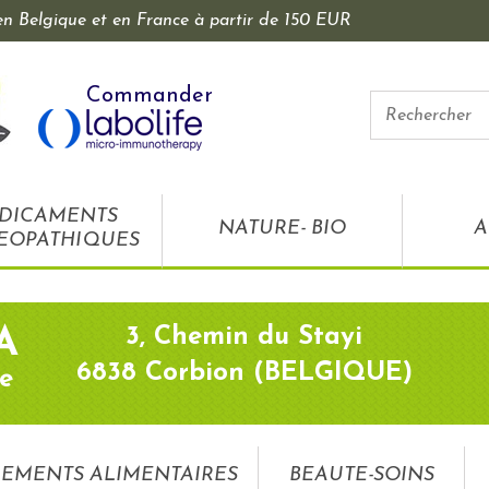
 en Belgique et en France à partir de 150 EUR
Commander
DICAMENTS
NATURE- BIO
A
EOPATHIQUES
3, Chemin du Stayi
A
6838 Corbion (BELGIQUE)
e
EMENTS ALIMENTAIRES
BEAUTE-SOINS