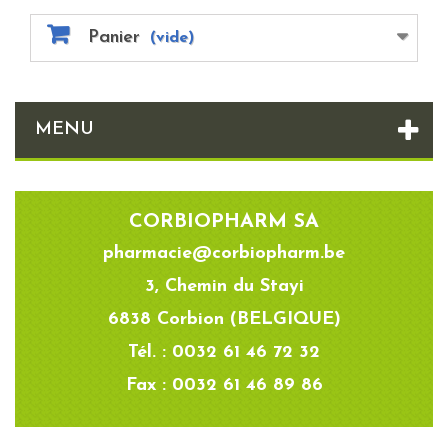
Panier
(vide)
MENU
CORBIOPHARM SA
pharmacie@corbiopharm.be
3, Chemin du Stayi
6838 Corbion (BELGIQUE)
Tél. : 0032 61 46 72 32
Fax : 0032 61 46 89 86