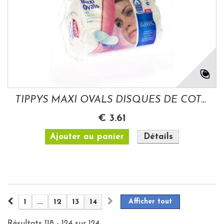
TIPPYS MAXI OVALS DISQUES DE COTON...
€ 3.61
Ajouter au panier
Détails
1
...
12
13
14
Afficher tout
Résultats 118 - 124 sur 124.