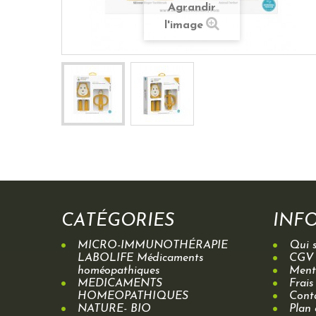
Agrandir
l'image
CATÉGORIES
INF
MICRO-IMMUNOTHÉRAPIE
Qui 
LABOLIFE Médicaments
CGV
homéopathiques
Menti
MEDICAMENTS
Frais
HOMEOPATHIQUES
Cont
NATURE- BIO
Plan 