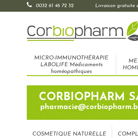
0032 61 46 72 32
Livraison gratuite
MICRO-IMMUNOTHÉRAPIE
ME
LABOLIFE Médicaments
HOM
homéopathiques
CORBIOPHARM S
pharmacie@corbiopharm.b
COSMETIQUE NATURELLE
COMPL