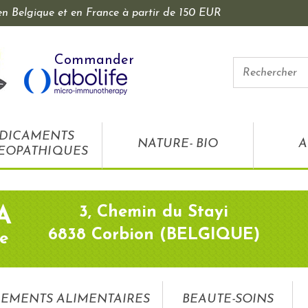
 en Belgique et en France à partir de 150 EUR
Commander
DICAMENTS
NATURE- BIO
A
EOPATHIQUES
3, Chemin du Stayi
A
6838 Corbion (BELGIQUE)
e
EMENTS ALIMENTAIRES
BEAUTE-SOINS