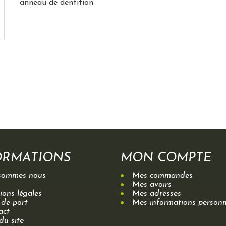
anneau de dentition
ORMATIONS
MON COMPTE
sommes nous
Mes commandes
Mes avoirs
ons légales
Mes adresses
 de port
Mes informations personn
act
du site